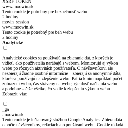
XSRF-TOKEN
www.moowin.sk
Tento cookie je potrebný pre bezpečnosť webu
2 hodiny
movin_session
www.moowin.sk
Tento cookie je potrebný pre beh webu
2 hodiny
Analytické
Analytické cookies sa používajú na zbieranie dát, z ktorých je
vidieť, ako používatelia narábajú s webom. Monitorujú aj výkon
webu po rôznych aktivitách používateľa. O návštevníkovi ale
nezbierajú žiadne osobné informácie – zbierajú sa anonymné dáta,
ktoré sa používajú na zlepšenie webu. Patria k nim napríklad počet
zobrazení webu, čas strávený na webe, rýchlosť načítania webu
a podobne – čiže všetko, čo vedie k zlepšeniu výkonu webu.
Zobraziť viac
_ga
.moowin.sk
Tento cookie je inštalovaný službou Google Analytics. Zbiera dáta
o počte návštevníkov, reláciách a o používaní webu. Cookie ukladá