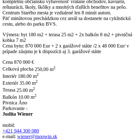
kompletnú občiansku vybavenosť vrátane obchodov, kaviarní,
reštaurácii, školy, škôlky a mnohých ďalších benefitov na pešo.
Centrum Starého mesta je vzdialené len 8 minút autom.
Päť minútovou prechádzkou cez areál sa dostanete na cyklistickú
cestu, alebo do parku BVS.
Výmera: byt 180 m2 + terasa 25 m2 + 2x balkón 8 m2 + pivničná
kobka 7 m2
Cena bytu: 870 000 Eur + 2 x garážové státie /2 x 48 000 Eur/ v
prípade záujmu je k dispozícii aj 3. garážové státie
Cena
870 000 €
2
Celková plocha
250,00 m
2
Interiér
180.00 m
2
Exteriér
35.00 m
2
Terasa
25.00 m
2
Balkón
10.00 m
Pivnica
Áno
Parkovanie
-
Judita Wiener
mobil:
+421 944 300 080
e-mail:
wiener@moowin.sk