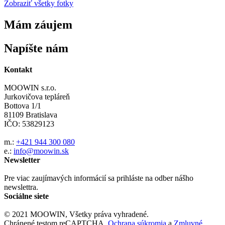
Zobraziť všetky fotky
Mám záujem
Napíšte nám
Kontakt
MOOWIN s.r.o.
Jurkovičova tepláreň
Bottova 1/1
81109 Bratislava
IČO: 53829123
m.:
+421 944 300 080
e.:
info@moowin.sk
Newsletter
Pre viac zaujímavých informácií sa prihláste na odber nášho
newslettra.
Sociálne siete
© 2021 MOOWIN, Všetky práva vyhradené.
Chránené testom reCAPTCHA.
Ochrana súkromia
a
Zmluvné