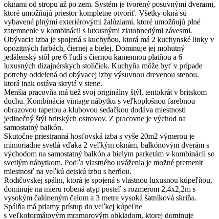
oknami od stropu až po zem. Systém je tvorený posuvnými dverami,
ktoré umožňujú priestor kompletne otvoriť. Všetky okná sú
vybavené plnými exteriérovými žalúziami, ktoré umožňujú plné
zatemnenie v kombinácii s luxusnými zlatohnedými závesmi.
Obývacia izba je spojená s kuchyňou, ktorá má 2 kuchynské linky v
opozitných farbách, čiernej a bielej. Dominuje jej mohutný
jedálenský stôl pre 6 ľudí s čiernou kamennou platňou a 6
luxusných dizajnérskych stoličiek. Kuchyňa môže byť v prípade
potreby oddelená od obývacej izby výsuvnou drevenou stenou,
ktorá inak ostáva skrytá v stene.
Menšia pracovňa má tiež svoj originálny štýl, tentokrát v britskom
duchu. Kombinácia vintage nábytku s veľkoplošnou farebnou
obrazovou tapetou a klubovou sedačkou dodáva miestnosti
jedinečný štýl britských ostrovov. Z pracovne je východ na
samostatný balkón.
Skutočne priestranná hosťovská izba s vyše 20m2 výmerou je
mimoriadne svetlá vďaka 2 veľkým oknám, balkónovým dverám s
východom na samostatný balkón a bielym parketám v kombinácii so
svetlým nábytkom. Podľa vlastného uváženia je možné premenit
miestnosť na veľkú detskú izbu s herňou.
Rodičovskej spálni, ktorá je spojená s vlastnou luxusnou kúpeľňou,
dominuje na mieru robená atyp posteľ s rozmerom 2,4x2,2m s
vysokým čalúneným čelom a 3 metre vysoká šatníková skriňa.
Spálňa má priamy prístup do veľkej kúpeľne
s veľkoformátovým mramorovým obkladom, ktorej dominuje