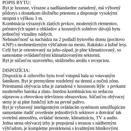
POPIS BYTU:
Byt je luxusne, výrazne a nadštandardne zariadený, má výborný
pôdorys s dostatkom úložného priestoru a disponuje vysokými
stropmi s výškou 3 m.
Kombinácia výrazných zlatých prvkov, moderných elementov,
prémiových tapiet a obkladov a luxusných solitérov dávajú bytu
jedinečný vizuálny nádych.
Nehnuteľnosť sa nachádza na 2 podlaží bytového domu (pocitovo
4.NP) s neobmedzeným výhľadom na mesto, Rakúsko a lužné lesy.
Celý byt je orientovaný na juho-západ, je plne klimatizovaný, so
samostatne ovládateľnými klimatizovanými sektormi.
Byt je súčasťou uzavretého, stráženého areálu s recepciou.
DISPOZÍCIA:
Dispozíciu 4 -izbového bytu tvorí vstupná hala so vstavaným
šatníkom. Byt je premyslene rozdelený na dennú a nočnú zónu.
Priestranná obývacia izba je zariadená v luxusnom štýle s prvkami
moderného baroka a zlato- hnedou kombináciou so sedacou
súpravou a obrovskou televíznou obrazovkou. Súčasťou obývacej
steny je aj plne funkčný krb na pevné palivo.
Byt je vybavený inteligentným ovládacím systémom umožňujúcim
samostatne riadiť osvetlenie jednotlivých sektorov a dotvárať tak
svetelnú atmosféru, ovládať tienenie, klimatizáciu, TV a audio.
Jedna stena obývacej izby je prepojená s terasou s nádherným
výhľadom, je kompletne presklenená s kvalitnými hliníkovými