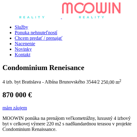
Služby
Ponuka nehnuteľností
Chcem predať / prenajať
Nacenenie
Novinky
Kontakt
Condominium Reneisance
2
4 izb. byt
Bratislava - Albína Brunovského 3544/2
250,00 m
870 000 €
mám záujem
MOOWIN ponúka na prenájom veľkometrážny, luxusný 4 izbový
byt v celkovej výmere 220 m2 s nadštandardnou terasou v projekte
Condominium Renaissance.