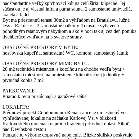
nadštandardne veľký sprchovací kút na celú šírku kúpeľne. Jej
súčasťou je aj vlastná infra a parná sauna, 2 samostatné umývadlá,
toaleta a bidet.
Byt ma priestrannú terasu 30m2 s výhľadom na Bratislavu, lužné
lesy a Rakúsko a 2 samostatné balkóny. Terasa je vybavená
pohodlným ratanovým nábytkom a ako v noci tak aj cez deň ponúka
dychberúce výhľady na 3 svetové strany.
OBSLUŽNÉ PRIESTORY V BYTE:
hosťovská kúpeľňa, samostatné WC, komora, samostatný šatník
OBSLUŽNÉ PRIESTORY MIMO BYTU:
20 m2 technická miestnosť s kotolňou na chodbe vedľa bytu +
samostatná miestnosť na umiestnenie klimatizačnej jednotky +
pivničná kobka 7 m2
PARKOVANIE
Priamo k bytu prislúchajú 3 garažové státia
LOKALITA:
Prémiový projekt Condominium Renaissance je umiestnený vo
vyhľadávanej lokalite na začiatku Karlovej Vsi v blízkosti
Karloveského ramena a naproti chránenej prírodnej oblasti Sihoť,
nad Devínskou cestou
Funguje tu výborné dopravné napojenie. Blízke sídlisko poskytuje